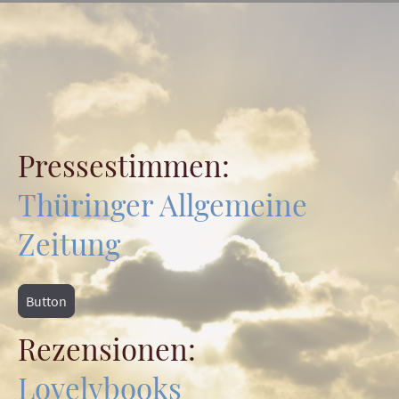
Pressestimmen:
Thüringer Allgemeine
Zeitung
Button
Rezensionen:
Lovelybooks